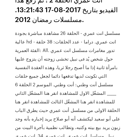
الفيديو بتاريخ 2017-08-17 13:21:43.
مسلسلات رمضان 2012.
مسلسل انت عمري - الحلقة 26 مشاهدة مباشرة بجودة
عالية hd انت عمري. دراما - عدد الحلقات: 38 حلقة -
الفئة العمرية: All. تدور مغامرات مسلسل انت عمري
حول شخص يُدعى نبيل تخشى زوجته أن يتزوج عليها
بامرأة ثانية إذا ما أصبح رجلا ثريا، وهذه العقدة النفسية
التي تكونت لديها تدفعها دائما لجعل جميع حلقات
مسلسل أنت وطني: أنت وطني. الموسم 2 الحلقة 6
_____ المشغّل الاول للمشاهدة انقر هنا المشغّل الثاني
للمشاهدة انقر هنا المشغّل الثالث للمشاهدة انقر هنا
الحلقة الاولى من مسلسل أنت عمري حيث يطرق الباب
على أبو سعيد ليكتشف أنه أبو صلاح يريد إخباره بأنه وجد
زبون يريد بيع بيته وكتبه، وتطالب نظمية بأجرة البيت من
نبيل. مسلسل انت عمري. انت عمري 34. انت عمري