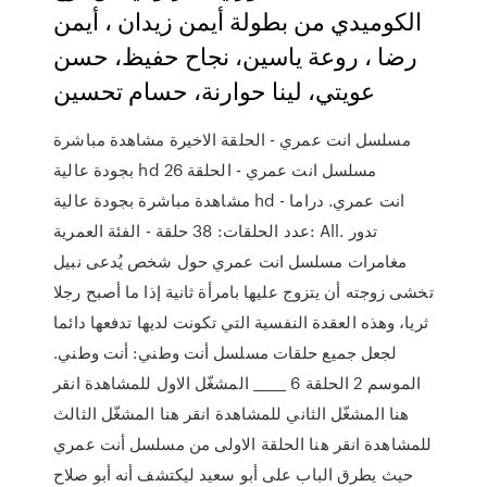
الكوميدي من بطولة أيمن زيدان ، أيمن
رضا ، روعة ياسين، نجاح حفيظ، حسن
عويتي، لينا حوارنة، حسام تحسين
مسلسل انت عمري - الحلقة الاخيرة مشاهدة مباشرة
بجودة عالية hd مسلسل انت عمري - الحلقة 26
مشاهدة مباشرة بجودة عالية hd انت عمري. دراما -
عدد الحلقات: 38 حلقة - الفئة العمرية: All. تدور
مغامرات مسلسل انت عمري حول شخص يُدعى نبيل
تخشى زوجته أن يتزوج عليها بامرأة ثانية إذا ما أصبح رجلا
ثريا، وهذه العقدة النفسية التي تكونت لديها تدفعها دائما
لجعل جميع حلقات مسلسل أنت وطني: أنت وطني.
الموسم 2 الحلقة 6 _____ المشغّل الاول للمشاهدة انقر
هنا المشغّل الثاني للمشاهدة انقر هنا المشغّل الثالث
للمشاهدة انقر هنا الحلقة الاولى من مسلسل أنت عمري
حيث يطرق الباب على أبو سعيد ليكتشف أنه أبو صلاح