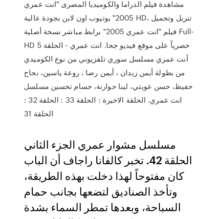
مشاهدة فيلم الدراما والكوميديا المصرى "انت عمري
2005" يوتيوب اون لاين بجودة عالية HD، تنزيل وتحميل
فيلم "انت عمري 2005" برابط مباشر نسخة أصلية Full-
HD حصرياً على موقع فيديو جحا. انت عمري - الحلقة 5
أنت عمري مسلسل سوري تلفزيوني من نوع الكوميدي
من بطولة أيمن زيدان ، أيمن رضا ، روعة ياسين، نجاح
حفيظ، حسن عويتي، لينا حوارنة، حسام تحسين مسلسل
انت عمري. الحلقة الاخيرة : الحلقة 33 : الحلقة 32 :
الحلقة 31
مسلسل مشوار عمري الجزء الثاني
الحلقة 42. تخبر كالفانا راجاف أن الباب
كان مفتوحاً لهذا دخلت بهذه الطريقة،
وتأخذ الصناديق لتضعها بجانب حمام
السباحة، وبعدها تمطر السماء بشدة